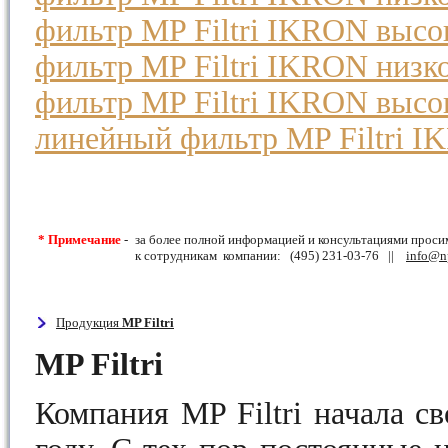
фильтр MP Filtri IKRON высо
фильтр MP Filtri IKRON низко
фильтр MP Filtri IKRON высо
линейный фильтр MP Filtri 
* Примечание
-
за более полной информацией и консультациями проси
к сотрудникам компании: (495) 231-03-76 ||
info@n
Продукция
MP Filtri
MP Filtri
Компания MP Filtri начала с