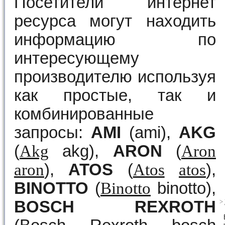
Посетители интернет
ресурса могут находить
информацию по
интересующему
производителю используя
как простые, так и
комбинированные
запросы:
AMI
(ami),
AKG
(
Akg
akg),
ARON
(
Aron
aron
),
ATOS
(
Atos
atos
),
BINOTTO
(
Binotto
binotto),
BOSCH REXROTH
>