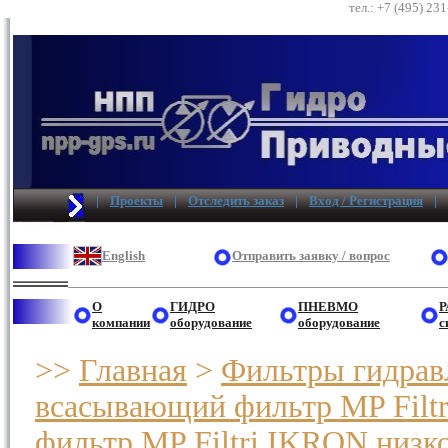
тел.: +7 (495) 23
|
Проекты
|
Отследить заказ
|
Вход / Регистрация
|
English
Отправить заявку / вопрос
О
ГИДРО
ПНЕВМО
Р
компании
оборудование
оборудование
с
>>
Главная
>
Фильтры гидрав
всасывающий фильтр MP Filt
фильтр MP Filtri IKRON низк