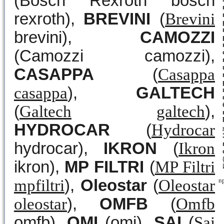
(Bosch Rexroth bosch
rexroth),
BREVINI
(
Brevini
brevini),
CAMOZZI
(Camozzi camozzi),
CASAPPA
(
Casappa
casappa
),
GALTECH
(
Galtech
galtech
),
HYDROCAR
(
Hydrocar
hydrocar),
IKRON
(
Ikron
ikron),
MP FILTRI
(
MP Filtri
mpfiltri
),
Oleostar
(
Oleostar
n
oleostar
),
OMFB
(
Omfb
omfb),
OMI
(omi),
SAI
(
Sai