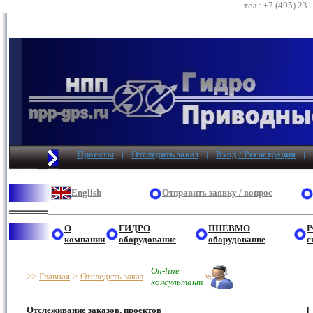
тел.: +7 (495) 23
|
Проекты
|
Отследить заказ
|
Вход / Регистрация
|
English
Отправить заявку / вопрос
О
ГИДРО
ПНЕВМО
Р
компании
оборудование
оборудование
с
On-line
>>
Главная
>
Отследить заказ
консультант
Отслеживание заказов, проектов