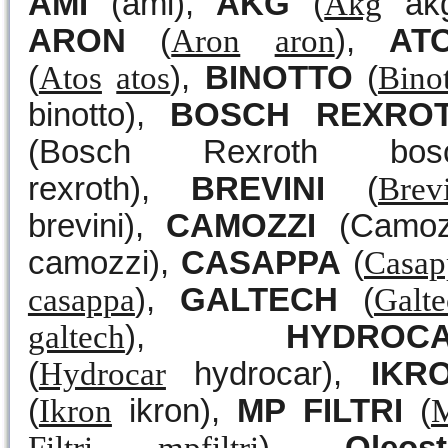
AMI
(ami),
AKG
(
Akg
akg
ARON
(
Aron
aron
),
AT
(
Atos
atos
),
BINOTTO
(
Bino
binotto),
BOSCH REXRO
(Bosch Rexroth bos
rexroth),
BREVINI
(
Brev
brevini),
CAMOZZI
(Camoz
camozzi),
CASAPPA
(
Casap
casappa
),
GALTECH
(
Galt
galtech
),
HYDROC
(
Hydrocar
hydrocar),
IKR
(
Ikron
ikron),
MP FILTRI
(