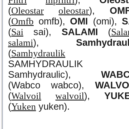
Filtri
mpfiltri
),
Oleost
(
Oleostar
oleostar
),
OM
(
Omfb
omfb),
OMI
(omi),
S
(
Sai
sai),
SALAMI
(
Sala
salami
),
Samhydraul
(
Samhydraulik
SAMHYDRAULIK
Samhydraulic),
WAB
(Wabco wabco),
WALVO
(
Walvoil
walvoil
),
YUK
(
Yuken
yuken).