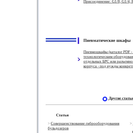
Присоединение: G1/8, G1/4, R1
Пневматические шкафы
Пневмошкафы (каталог PDF - 
технологическим оборудован
отдельных БРС или разъемно
корпуса - под нужды конкрет
Другие cтать
Статьи
>
Совершенствование
гиброоборудования
>
бульдозеров