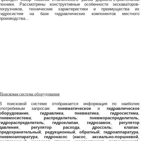
техники. Рассмотрены конструктивные особенности экскаваторов-
погрузчиков, технические характеристики и преимущества их
гидросистем на базе гидравлических компонентов местного
производства...
Поисковая система оборудования
В поисковой системе отображается информация по наиболее
употребимым запросам:
пневматическое
и
гидравлическое
оборудование
,
гидравлика
,
пневматика
;
гидросистема
,
пневмосистема
;
распределитель
:
пневмораспределитель
,
гидрораспределитель
,
гидроклапан
,
гидрозамок
,
регулятор
давления
,
регулятор расхода
,
дроссель
;
клапан
:
предохранительный
,
редукционный
,
обратный
;
гидроаппаратура
,
пневмоаппаратура
;
гидронасос
(
насос
,
аксиально-поршневой
,