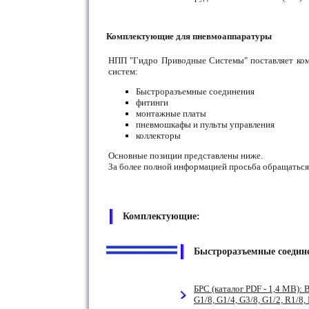
Комплектующие для пневмоаппаратуры
НПП "Гидро Приводные Системы" поставляет ко
систем:
Быстроразъемные соединения
фитинги
монтажные платы
пневмошкафы и пульты управления
коллекторы
Основные позиции представлены ниже.
За более полной информацией просьба обращаться
Комплектующие:
Быстроразъемные соедин
БРС (каталог PDF - 1,4 МВ): 
G1/8, G1/4, G3/8, G1/2, R1/8,