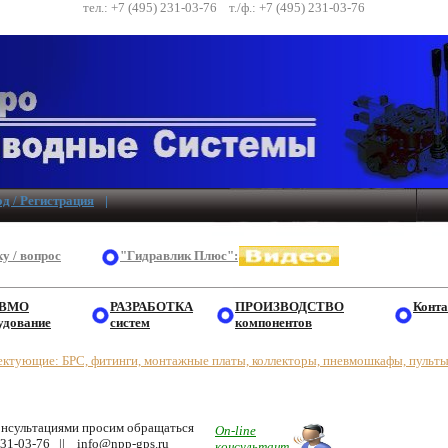
тел.: +7 (495) 231-03-76 т./ф.: +7 (495) 231-03-76
д / Регистрация
|
у / вопрос
"Гидравлик Плюс":
ВМО
РАЗРАБОТКА
ПРОИЗВОДСТВО
Конт
удование
систем
компонентов
ктующие: БРС, фитинги, монтажные платы, коллекторы, пневмошкафы, пульт
онсультациями просим обращаться
On-line
231-03-76 ||
info@npp-gps.ru
консультант