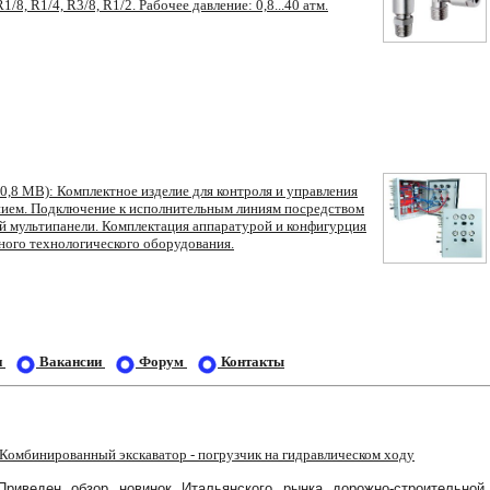
/8, R1/4, R3/8, R1/2. Рабочее давление: 0,8...40 атм.
0,8 МВ): Комплектное изделие для контроля и управления
ием. Подключение к исполнительным линиям посредством
й мультипанели. Комплектация аппаратурой и конфигурция
ного технологического оборудования.
и
Вакансии
Форум
Контакты
Комбинированный
экскаватор
-
погрузчик
на
гидравлическом
ходу
Приведен обзор новинок Итальянского рынка дорожно-строительной