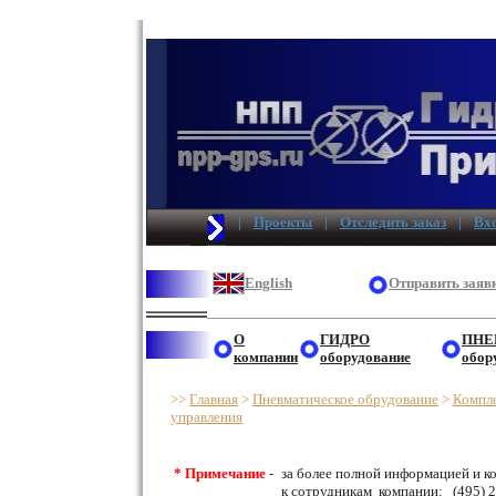
|
Проекты
|
Отследить заказ
|
Вхо
English
Отправить заявк
О
ГИДРО
ПНЕ
компании
оборудование
обор
>>
Главная
>
Пневматическое обрудование
>
Компле
управления
* Примечание
-
за более полной информацией и к
к сотрудникам компании: (495) 