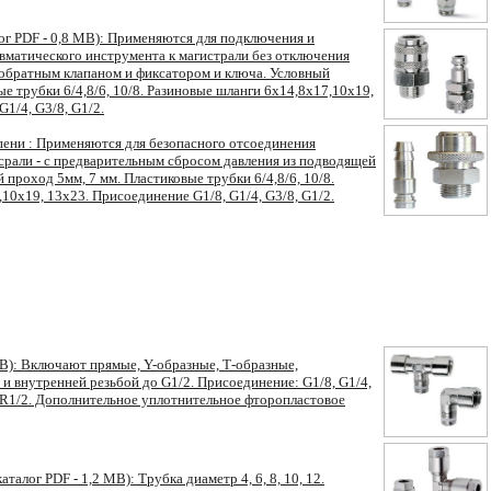
ог PDF - 0,8 МВ): Применяются для подключения и
вматического инструмента к магистрали без отключения
с обратным клапаном и фиксатором и ключа. Условный
ые трубки 6/4,8/6, 10/8. Разиновые шланги 6x14,8x17,10x19,
1/4, G3/8, G1/2.
пени : Применяются для безопасного отсоединения
срали - с предварительным сбросом давления из подводящей
 проход 5мм, 7 мм. Пластиковые трубки 6/4,8/6, 10/8.
10x19, 13x23. Присоединение G1/8, G1/4, G3/8, G1/2.
МВ): Включают прямые, Y-образные, Т-образные,
и внутренней резьбой до G1/2. Присоединение: G1/8, G1/4,
8, R1/2. Дополнительное уплотнительное фторопластовое
талог PDF - 1,2 МВ): Трубка диаметр 4, 6, 8, 10, 12.