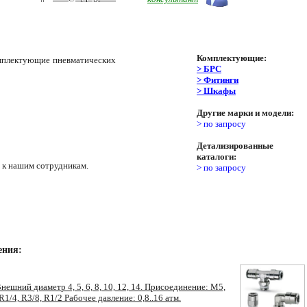
Комплектующие:
мплектующие пневматических
> БРС
> Фитинги
> Шкафы
Другие марки и модели:
> по запросу
Детализированные
каталоги:
 к нашим сотрудникам.
> по запросу
ения:
Внешний диаметр 4, 5, 6, 8, 10, 12, 14. Присоединение: M5,
 R1/4, R3/8, R1/2 Рабочее давление: 0,8..16 атм.