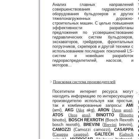
Анализ главных направлений
совершенствования гидравлического
оборудования бульдозеров и других
тяжелонагруженных дорожно-
строительных машин. С целью повышения
эффективности разработаны
предложения по усовершенствованию
гидравлических систем бульдозеров,
экскаваторов, грейдеров, фронтальных
погрузчиков, скреперов и другой техники с
использованием последних поколений LS-
систем и новейших разработок
гидрораспределетилей, насосов, и
моторов...
>
Поисковая система производителей
Посетители интернет ресурса могут
>
находить информацию по интересующему
производителю используя как простые,
так и комбинированные запросы:
AMI
(ami),
AKG
(
Akg
akg),
ARON
(
Aron
aron
),
ATOS
(
Atos
atos
),
BINOTTO
(
Binotto
binotto),
BOSCH REXROTH
(Bosch Rexroth
bosch rexroth),
BREVINI
(
Brevini
brevini),
CAMOZZI
(Camozzi camozzi),
CASAPPA
(
Casappa
casappa
),
GALTECH
(
Galtech