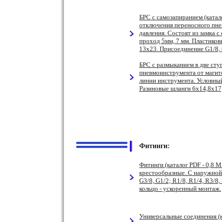
БРС с самозапиранием (катал
отключения переносного пне
давления. Состоят из замка 
проход 5мм, 7 мм. Пластиков
13x23. Присоединение G1/8, G
БРС с размыканием в две сту
пневмоинструмента от магит
линии инструмента. Условный
Разиновые шланги 6x14,8x17,
Фитинги:
Фитинги (каталог PDF - 0,8 
крестообразные. С наружной 
G3/8, G1/2; R1/8, R1/4, R3/
кольцо - ускоренный монтаж.
Универсальные соединения (ка