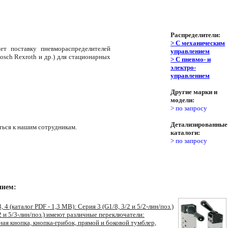
Распределители:
> С механическим
т поставку пневмораспределителей
управлением
sch Rexroth и др.) для стационарных
> С пневмо- и
электро-
управлением
Другие марки и
модели:
> по запросу
Детализированные
ься к нашим сотрудникам.
каталоги:
> по запросу
нием:
 4 (каталог PDF - 1,3 МВ): Серия 3 (G1/8, 3/2 и 5/2-лин/поз.)
5/2 и 5/3-лин/поз.) имеют различные переключатели:
я кнопка, кнопка-грибок, прямой и боковой тумблер,