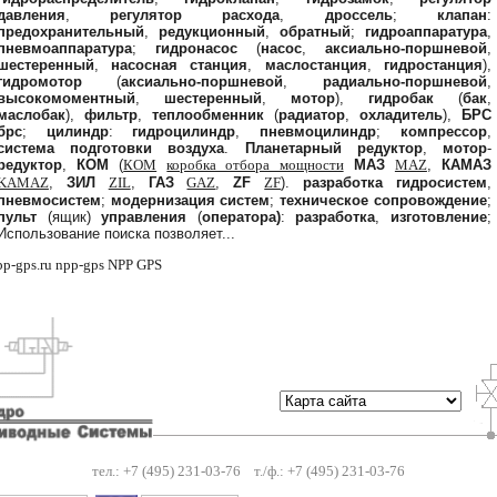
давления
,
регулятор расхода
,
дроссель
;
клапан
:
предохранительный
,
редукционный
,
обратный
;
гидроаппаратура
,
пневмоаппаратура
;
гидронасос
(
насос
,
аксиально-поршневой
,
шестеренный
,
насосная станция
,
маслостанция
,
гидростанция
),
гидромотор
(
аксиально-поршневой
,
радиально-поршневой
,
высокомоментный
,
шестеренный
,
мотор
),
гидробак
(
бак
,
маслобак
),
фильтр
,
теплообменник
(
радиатор
,
охладитель
),
БРС
брс
;
цилиндр
:
гидроцилиндр
,
пневмоцилиндр
;
компрессор
,
система подготовки воздуха
.
Планетарный
редуктор
,
мотор
-
редуктор
,
КОМ
(
КОМ
коробка отбора мощности
МАЗ
MAZ
,
КАМАЗ
KAMAZ
,
ЗИЛ
ZIL
,
ГАЗ
GAZ
,
ZF
ZF
).
разработка
гидросистем
,
пневмосистем
;
модернизация
систем
;
техническое
сопровождение
;
пульт
(ящик)
управления
(
оператора)
:
разработка
,
изготовление
;
Использование поиска позволяет...
pp-gps.ru npp-gps NPP GPS
тел.: +7 (495) 231-03-76 т./ф.: +7 (495) 231-03-76