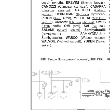
bosch rexroth),
BREVINI
(
Brevini
brevini),
CAMOZZI
(Camozzi camozzi),
CASAPPA
(
Casappa
casappa
),
GALTECH
(
Galtech
galtech
),
HYDROCAR
(
Hydrocar
hydrocar),
IKRON
(
Ikron
ikron),
MP FILTRI
(
MP Filtri
mpfiltri
),
Oleostar
(
Oleostar
oleostar
),
OMFB
(
Omfb
omfb),
OMI
(omi),
SAI
(
Sai
sai),
SALAMI
(
Salami
salami
),
Samhydraulik
(
Samhydraulik
SAMHYDRAULIK
Samhydraulic),
WABCO
(Wabco wabco),
WALVOIL
(
Walvoil
walvoil
),
YUKEN
(
Yuken
yuken).
n
НПП "Гидро Приводные Системы", НПП ГПС