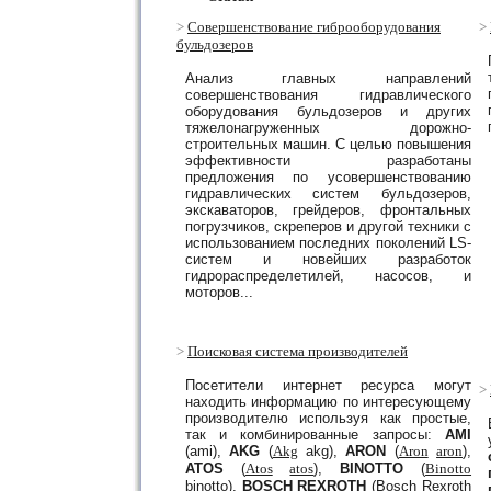
>
Совершенствование
гиброоборудования
>
бульдозеров
Анализ главных направлений
совершенствования гидравлического
оборудования бульдозеров и других
тяжелонагруженных дорожно-
строительных машин. С целью повышения
эффективности разработаны
предложения по усовершенствованию
гидравлических систем бульдозеров,
экскаваторов, грейдеров, фронтальных
погрузчиков, скреперов и другой техники с
использованием последних поколений LS-
систем и новейших разработок
гидрораспределетилей, насосов, и
моторов...
>
Поисковая система производителей
Посетители интернет ресурса могут
>
находить информацию по интересующему
производителю используя как простые,
так и комбинированные запросы:
AMI
(ami),
AKG
(
Akg
akg),
ARON
(
Aron
aron
),
ATOS
(
Atos
atos
),
BINOTTO
(
Binotto
binotto),
BOSCH REXROTH
(Bosch Rexroth