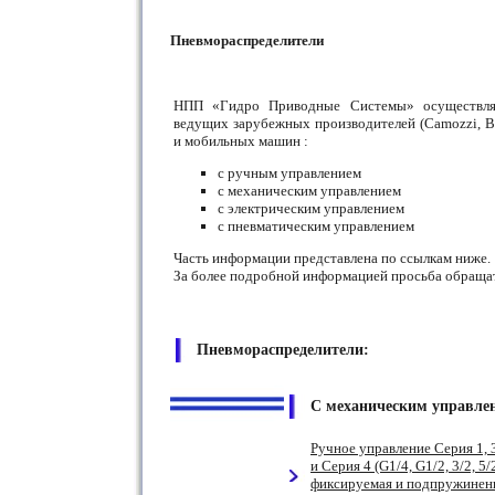
Пневмораспределители
НПП «Гидро Приводные Системы» осуществляе
ведущих зарубежных производителей (Camozzi, Bo
и мобильных машин :
с ручным управлением
с механическим управлением
с электрическим управлением
с пневматическим управлением
Часть информации представлена по ссылкам ниже.
За более подробной информацией просьба обращат
Пневмораспределители:
С механическим управле
Ручное управление Серия 1, 3,
и Серия 4 (G1/4, G1/2, 3/2, 
фиксируемая и подпружиненна