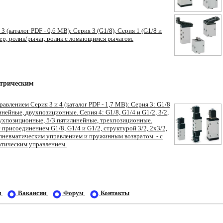
3 (каталог PDF - 0,6 МВ): Серия 3 (G1/8), Серия 1 (G1/8 и
ер, ролик/рычаг, ролик с ломающимся рычагом.
ктрическим
авлением Серия 3 и 4 (каталог PDF - 1,7 МВ): Серия 3: G1/8
линейные, двухпозиционные. Серия 4: G1/8, G1/4 и G1/2, 3/2,
вухпозиционные, 5/3 пятилинейные, трехпозиционные.
 присоединением G1/8, G1/4 и G1/2, структурой 3/2, 2x3/2,
тропневматическим управлением и пружинным возвратом. - с
тическим управлением.
и
Вакансии
Форум
Контакты