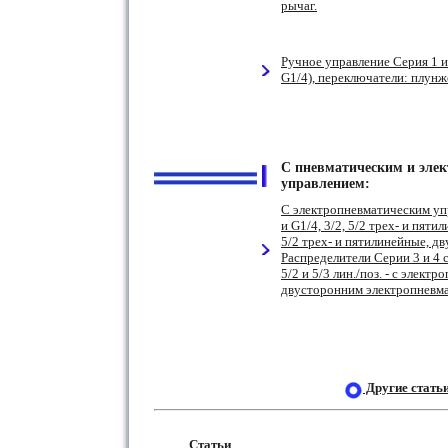
рычаг.
Ручное управление Серия 1 и 
G1/4), переключатели: плунж
С пневматическим и эле
управлением:
С электропневматическим упр
и G1/4, 3/2, 5/2 трех- и пяти
5/2 трех- и пятилинейные, д
Распределители Серии 3 и 4 с
5/2 и 5/3 лин./поз. - с элек
двусторонним электропневма
Другие cтать
Статьи