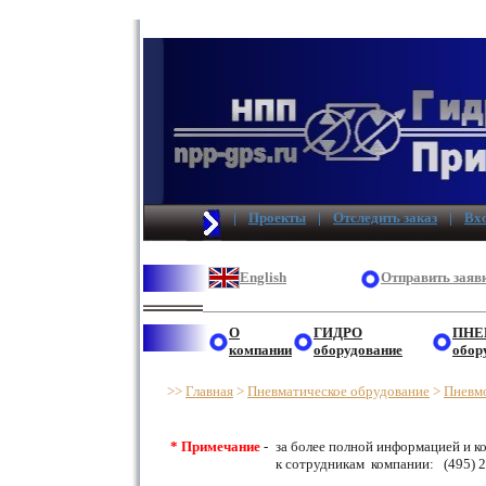
|
Проекты
|
Отследить заказ
|
Вхо
English
Отправить заявк
О
ГИДРО
ПНЕ
компании
оборудование
обор
>>
Главная
>
Пневматическое обрудование
>
Пневмо
* Примечание
-
за более полной информацией и к
к сотрудникам компании: (495) 