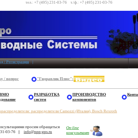
тел.: +7 (495) 231-03-76 т./ф.: +7 (495) 231-03-76
д / Регистрация
|
у / вопрос
"Гидравлик Плюс":
ВМО
РАЗРАБОТКА
ПРОИЗВОДСТВО
Конт
удование
систем
компонентов
распределители: распределители Camozzi (Италия), Bosch Rexroth
онсультациями просим обращаться
On-line
231-03-76 ||
info@npp-gps.ru
консультант