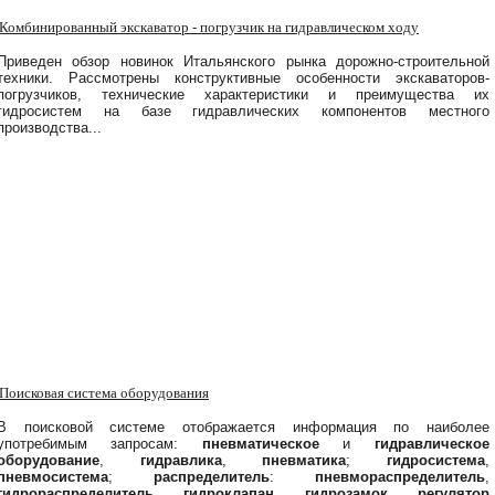
Комбинированный
экскаватор
-
погрузчик
на
гидравлическом
ходу
Приведен обзор новинок Итальянского рынка дорожно-строительной
техники. Рассмотрены конструктивные особенности экскаваторов-
погрузчиков, технические характеристики и преимущества их
гидросистем на базе гидравлических компонентов местного
производства...
Поисковая система оборудования
В поисковой системе отображается информация по наиболее
употребимым запросам:
пневматическое
и
гидравлическое
оборудование
,
гидравлика
,
пневматика
;
гидросистема
,
пневмосистема
;
распределитель
:
пневмораспределитель
,
гидрораспределитель
,
гидроклапан
,
гидрозамок
,
регулятор