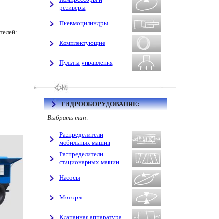
ресиверы
Пневмоцилиндры
телей:
Комплектующие
Пульты управления
ГИДРООБОРУДОВАНИЕ:
Выбрать тип:
Распределители
мобильных машин
Распределители
стационарных машин
Насосы
Моторы
Клапанная аппаратура