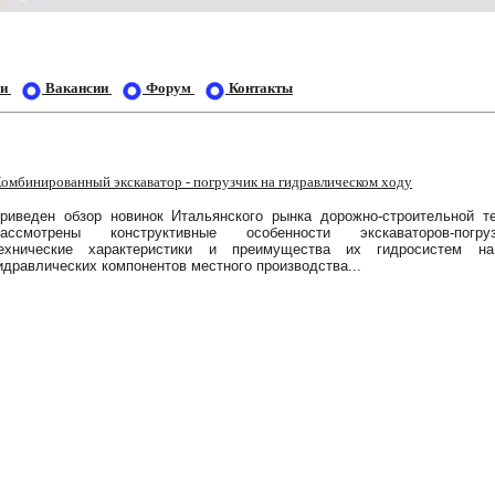
ьи
Вакансии
Форум
Контакты
Комбинированный
экскаватор
-
погрузчик
на
гидравлическом
ходу
риведен обзор новинок Итальянского рынка дорожно-строительной те
ассмотрены конструктивные особенности экскаваторов-погруз
ехнические характеристики и преимущества их гидросистем н
идравлических компонентов местного производства...