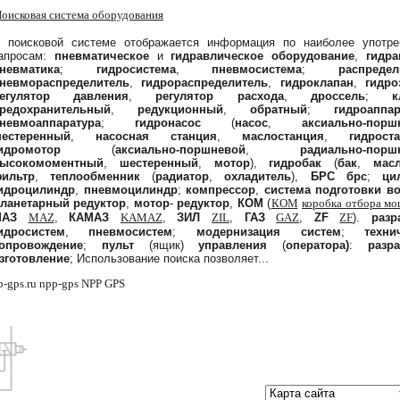
оисковая система оборудования
 поисковой системе отображается информация по наиболее употр
апросам:
пневматическое
и
гидравлическое
оборудование
,
гидра
невматика
;
гидросистема
,
пневмосистема
;
распредел
невмораспределитель
,
гидрораспределитель
,
гидроклапан
,
гидро
егулятор давления
,
регулятор расхода
,
дроссель
;
к
редохранительный
,
редукционный
,
обратный
;
гидроаппар
невмоаппаратура
;
гидронасос
(
насос
,
аксиально-порш
естеренный
,
насосная станция
,
маслостанция
,
гидрост
идромотор
(
аксиально-поршневой
,
радиально-порш
ысокомоментный
,
шестеренный
,
мотор
),
гидробак
(
бак
,
мас
ильтр
,
теплообменник
(
радиатор
,
охладитель
),
БРС
брс
;
ци
идроцилиндр
,
пневмоцилиндр
;
компрессор
,
система подготовки во
ланетарный
редуктор
,
мотор
-
редуктор
,
КОМ
(
КОМ
коробка отбора м
МАЗ
MAZ
,
КАМАЗ
KAMAZ
,
ЗИЛ
ZIL
,
ГАЗ
GAZ
,
ZF
ZF
).
разр
идросистем
,
пневмосистем
;
модернизация
систем
;
техни
опровождение
;
пульт
(ящик)
управления
(
оператора)
:
разр
зготовление
; Использование поиска позволяет...
p-gps.ru npp-gps NPP GPS