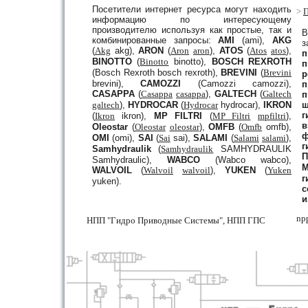
Посетители интернет ресурса могут находить
>
П
информацию по интересующему
производителю используя как простые, так и
В
комбинированные запросы:
AMI
(ami),
AKG
з
(
Akg
akg),
ARON
(
Aron
aron
),
ATOS
(
Atos
atos
),
п
BINOTTO
(
Binotto
binotto),
BOSCH REXROTH
п
(Bosch Rexroth bosch rexroth),
BREVINI
(
Brevini
р
brevini),
CAMOZZI
(Camozzi camozzi),
п
CASAPPA
(
Casappa
casappa
),
GALTECH
(
Galtech
п
galtech
),
HYDROCAR
(
Hydrocar
hydrocar),
IKRON
ш
г
(
Ikron
ikron),
MP FILTRI
(
MP Filtri
mpfiltri
),
в
Oleostar
(
Oleostar
oleostar
),
OMFB
(
Omfb
omfb),
ф
OMI
(omi),
SAI
(
Sai
sai),
SALAMI
(
Salami
salami
),
г
Samhydraulik
(
Samhydraulik
SAMHYDRAULIK
П
Samhydraulic),
WABCO
(Wabco wabco),
WALVOIL
(
Walvoil
walvoil
),
YUKEN
(
Yuken
г
yuken).
с
и
np
НПП "Гидро Приводные Системы", НПП ГПС