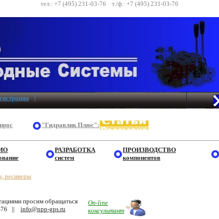
тел.: +7 (495) 231-03-76 т./ф.: +7 (495) 231-03-76
егистрация
|
опрос
"Гидравлик Плюс":
МО
РАЗРАБОТКА
ПРОИЗВОДСТВО
ование
систем
компонентов
, ресиверы
ьтациями просим обращаться
On-line
3-76 ||
info@npp-gps.ru
консультант