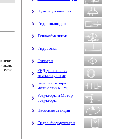
Пульты управления
Гидроцилиндры
Теплообменники
Гидробаки
хники.
Фильтры
чиков,
а базе
РВД, уплотнения,
комплектующие
Коробки отбора
мощности (КОМ)
Редукторы и Мотор-
редукторы
Насосные станции
Гидро Аккумуляторы