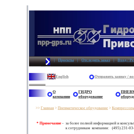
|
Проекты
|
Отследить заказ
|
Вход / Р
English
Отправить заявку / в
О
ГИДРО
ПНЕВ
компании
оборудование
оборуд
>>
Главная
>
Пневматическое обрудование
>
Компрессоры
* Примечание
-
за более полной информацией и консул
к сотрудникам компании: (495) 231-0