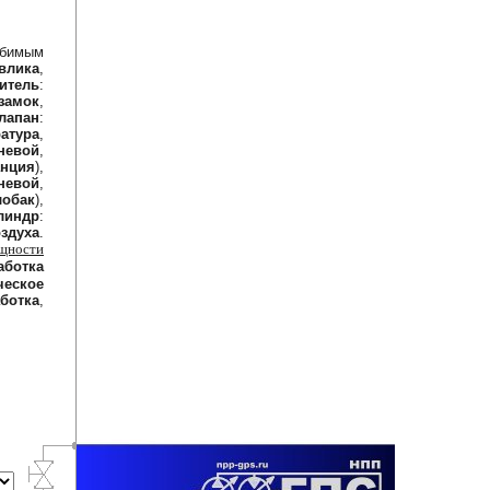
ебимым
влика
,
итель
:
замок
,
лапан
:
атура
,
невой
,
анция
),
невой
,
лобак
),
линдр
:
здуха
.
ощности
аботка
ческое
аботка
,